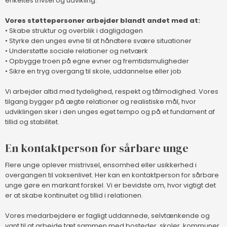
enkeltes trivsel og udvikling.
Vores støttepersoner arbejder blandt andet med at:
• Skabe struktur og overblik i dagligdagen
• Styrke den unges evne til at håndtere svære situationer
• Understøtte sociale relationer og netværk
• Opbygge troen på egne evner og fremtidsmuligheder
• Sikre en tryg overgang til skole, uddannelse eller job
Vi arbejder altid med tydelighed, respekt og tålmodighed. Vores
tilgang bygger på ægte relationer og realistiske mål, hvor
udviklingen sker i den unges eget tempo og på et fundament af
tillid og stabilitet.
En kontaktperson for sårbare unge
Flere unge oplever mistrivsel, ensomhed eller usikkerhed i
overgangen til voksenlivet. Her kan en kontaktperson for sårbare
unge gøre en markant forskel. Vi er bevidste om, hvor vigtigt det
er at skabe kontinuitet og tillid i relationen.
Vores medarbejdere er fagligt uddannede, selvtænkende og
vant til at arbejde tæt sammen med bosteder, skoler, kommuner