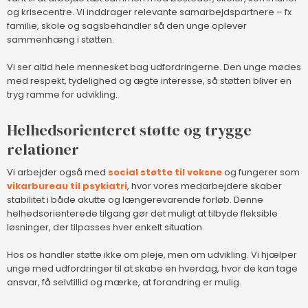
og krisecentre. Vi inddrager relevante samarbejdspartnere – fx
familie, skole og sagsbehandler så den unge oplever
sammenhæng i støtten.
Vi ser altid hele mennesket bag udfordringerne. Den unge mødes
med respekt, tydelighed og ægte interesse, så støtten bliver en
tryg ramme for udvikling.
Helhedsorienteret støtte og trygge
relationer
Vi arbejder også med
social støtte til voksne
og fungerer som
vikarbureau til psykiatri
, hvor vores medarbejdere skaber
stabilitet i både akutte og længerevarende forløb. Denne
helhedsorienterede tilgang gør det muligt at tilbyde fleksible
løsninger, der tilpasses hver enkelt situation.
Hos os handler støtte ikke om pleje, men om udvikling. Vi hjælper
unge med udfordringer til at skabe en hverdag, hvor de kan tage
ansvar, få selvtillid og mærke, at forandring er mulig.