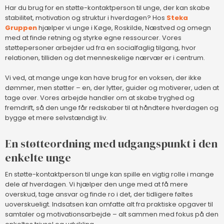
Har du brug for en støtte-kontaktperson til unge, der kan skabe
stabilitet, motivation og struktur i hverdagen? Hos
Steka
Gruppen
hjælper vi unge i Køge, Roskilde, Næstved og omegn
med at finde retning og styrke egne ressourcer. Vores
støttepersoner arbejder ud fra en socialfaglig tilgang, hvor
relationen, tilliden og det menneskelige nærvær er i centrum.
Vi ved, at mange unge kan have brug for en voksen, der ikke
dømmer, men støtter – en, der lytter, guider og motiverer, uden at
tage over. Vores arbejde handler om at skabe tryghed og
fremdrift, så den unge får redskaber til at håndtere hverdagen og
bygge et mere selvstændigt liv.
En støtteordning med udgangspunkt i den
enkelte unge
En støtte-kontaktperson til unge kan spille en vigtig rolle i mange
dele af hverdagen. Vi hjælper den unge med at få mere
overskud, tage ansvar og finde ro i det, der tidligere føltes
uoverskueligt. Indsatsen kan omfatte alt fra praktiske opgaver til
samtaler og motivationsarbejde – alt sammen med fokus på den