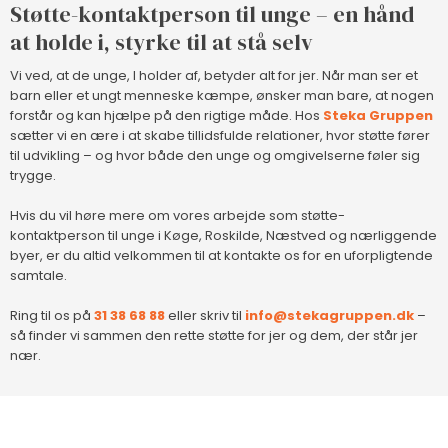
Støtte-kontaktperson til unge – en hånd
at holde i, styrke til at stå selv
Vi ved, at de unge, I holder af, betyder alt for jer. Når man ser et
barn eller et ungt menneske kæmpe, ønsker man bare, at nogen
forstår og kan hjælpe på den rigtige måde. Hos
Steka Gruppen
sætter vi en ære i at skabe tillidsfulde relationer, hvor støtte fører
til udvikling – og hvor både den unge og omgivelserne føler sig
trygge.
Hvis du vil høre mere om vores arbejde som støtte-
kontaktperson til unge i Køge, Roskilde, Næstved og nærliggende
byer, er du altid velkommen til at kontakte os for en uforpligtende
samtale.
Ring til os på
31 38 68 88
eller skriv til
info@stekagruppen.dk
–
så finder vi sammen den rette støtte for jer og dem, der står jer
nær.​