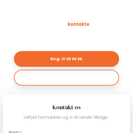
Kontakt os og hør mere eller bestil en
vikar
Du er altid velkommen til at
kontakte
vores bureau for
at høre mere om vores vikarservice eller for at bestille en
vikar til en ønsket opgave.​
Ring: 31 38 68 88
info@stekagruppen.dk
Kontakt os
Udfyld formularen og vi vil vende tilbage.