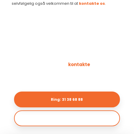
selvfølgelig også velkommen til at
kontakte os
.​
Kontakt os og hør mere eller bestil en
vikar
Du er altid velkommen til at
kontakte
vores bureau for
at høre mere om vores vikarservice eller for at bestille en
vikar til en ønsket opgave.​
Ring: 31 38 68 88
info@stekagruppen.dk