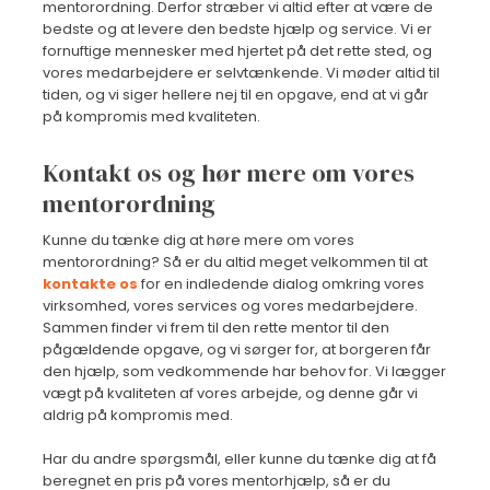
mentorordning. Derfor stræber vi altid efter at være de
bedste og at levere den bedste hjælp og service. Vi er
fornuftige mennesker med hjertet på det rette sted, og
vores medarbejdere er selvtænkende. Vi møder altid til
tiden, og vi siger hellere nej til en opgave, end at vi går
på kompromis med kvaliteten.
Kontakt os og hør mere om vores
mentorordning
Kunne du tænke dig at høre mere om vores
mentorordning? Så er du altid meget velkommen til at
kontakte os
for en indledende dialog omkring vores
virksomhed, vores services og vores medarbejdere.
Sammen finder vi frem til den rette mentor til den
pågældende opgave, og vi sørger for, at borgeren får
den hjælp, som vedkommende har behov for. Vi lægger
vægt på kvaliteten af vores arbejde, og denne går vi
aldrig på kompromis med.
Har du andre spørgsmål, eller kunne du tænke dig at få
beregnet en pris på vores mentorhjælp, så er du