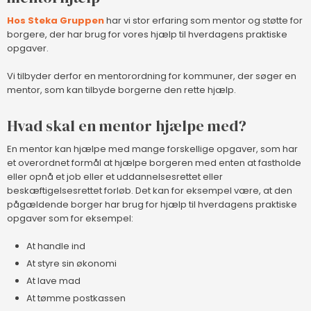
Hos Steka Gruppen
har vi stor erfaring som mentor og støtte for
borgere, der har brug for vores hjælp til hverdagens praktiske
opgaver.
Vi tilbyder derfor en mentorordning for kommuner, der søger en
mentor, som kan tilbyde borgerne den rette hjælp.​
Hvad skal en mentor hjælpe med?
En mentor kan hjælpe med mange forskellige opgaver, som har
et overordnet formål at hjælpe borgeren med enten at fastholde
eller opnå et job eller et uddannelsesrettet eller
beskæftigelsesrettet forløb. Det kan for eksempel være, at den
pågældende borger har brug for hjælp til hverdagens praktiske
opgaver som for eksempel:
​At handle ind
​At styre sin økonomi
​At lave mad
​At tømme postkassen